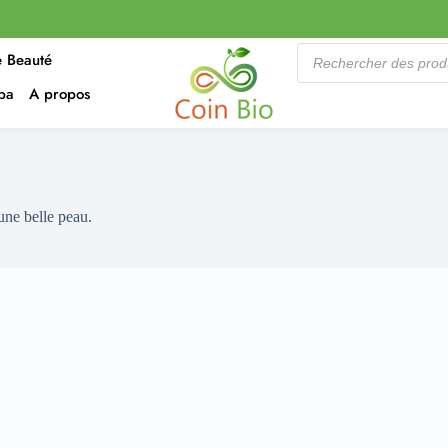
e Beauté
rba
A propos
ne belle peau.