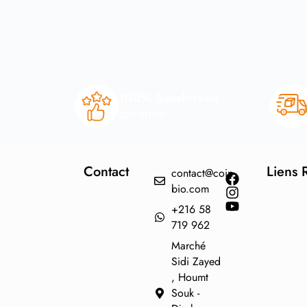
100% Satisfaction
garantie
Contact
Liens 
contact@coin-
bio.com
+216 58
719 962
Marché
Sidi Zayed
, Houmt
Souk -