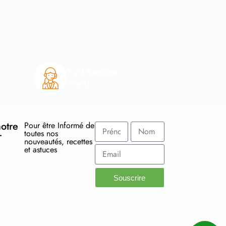
7 /7 Service
client
otre
Pour être Informé de
toutes nos
r
nouveautés, recettes
et astuces
Souscrire