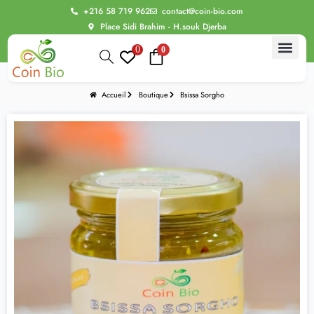
+216 58 719 962
contact@coin-bio.com
Place Sidi Brahim - H.souk Djerba
0
0
BIO Thér
Alimentation bio
Routine Beau
Bien être intime
Les Evasions sensoriell
Accueil
Boutique
Bsissa Sorgho