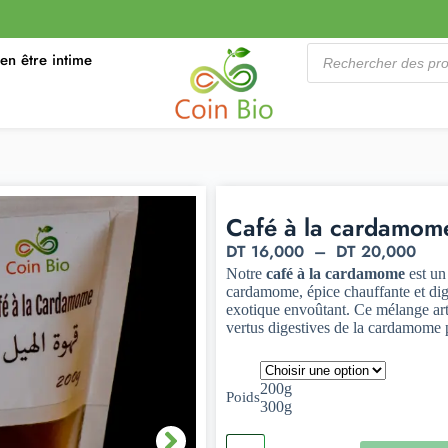
ien être intime
Café à la cardamom
DT
16,000
–
DT
20,000
Notre
café à la cardamome
est un 
cardamome, épice chauffante et dig
exotique envoûtant. Ce mélange art
vertus digestives de la cardamome 
200g
Poids
300g