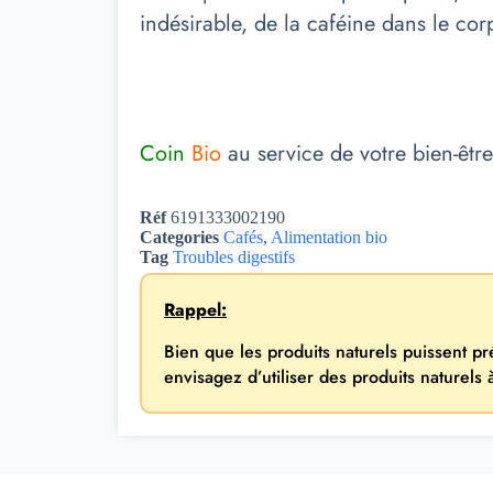
indésirable, de la caféine dans le cor
Coin
Bio
au service de votre bien-être
Réf
6191333002190
Categories
Cafés
,
Alimentation bio
Tag
Troubles digestifs
Rappel:
Bien que les produits naturels puissent p
envisagez d’utiliser des produits naturels