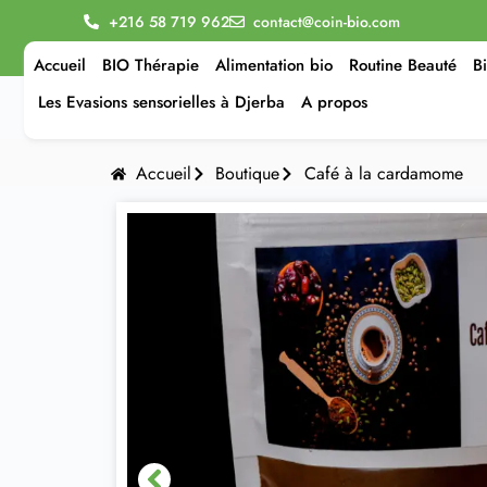
+216 58 719 962
contact@coin-bio.com
Accueil
BIO Thérapie
Alimentation bio
Routine Beauté
B
Les Evasions sensorielles à Djerba
A propos
Accueil
Boutique
Café à la cardamome