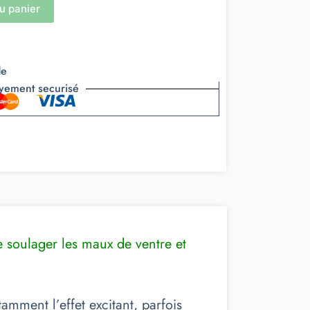
u panier
de
yement securisé
e soulager les maux de ventre et
tamment l’effet excitant, parfois