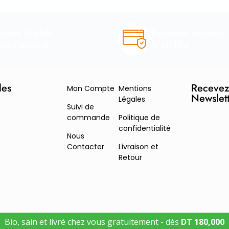
raison Rapide
Paiement sécurisé
nternational
& chiffré
des
Recevez
Mon Compte
Mentions
Newslet
Légales
Suivi de
commande
Politique de
confidentialité
Nous
Contacter
Livraison et
Retour
© Coin Bio 2026 - Tous droits réservés
Bio, sain et livré chez vous gratuitement - dès
DT
180,000