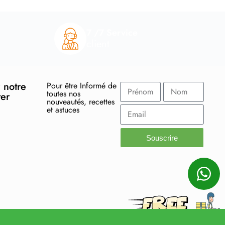
7 /7 Service
client
 notre
Pour être Informé de
toutes nos
ter
nouveautés, recettes
et astuces
Souscrire