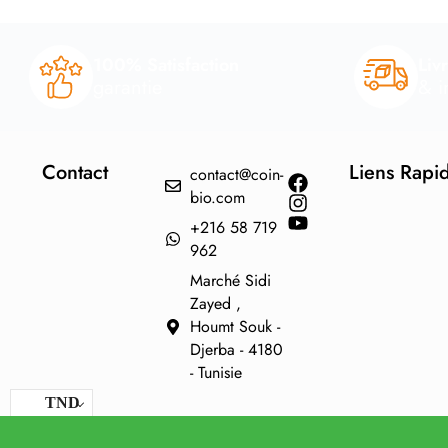
100% Satisfaction
Liv
garantie
& i
Contact
Liens Rapi
contact@coin-
bio.com
+216 58 719
962
Marché Sidi
Zayed ,
Houmt Souk -
Djerba - 4180
- Tunisie
TND