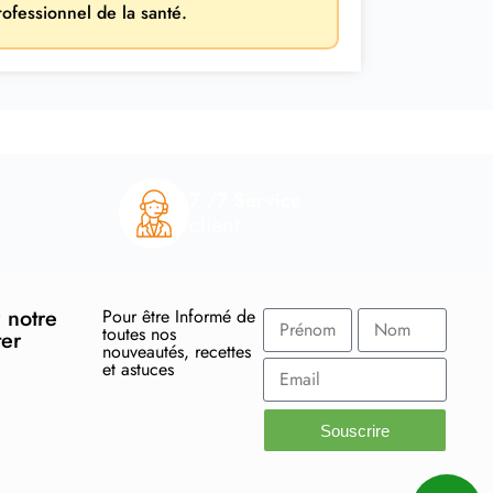
rofessionnel de la santé.
7 /7 Service
client
 notre
Pour être Informé de
toutes nos
ter
nouveautés, recettes
et astuces
Souscrire