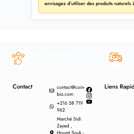
envisagez d’utiliser des produits naturels
100% Satisfaction
Liv
garantie
& i
Contact
Liens Rapi
contact@coin-
bio.com
+216 58 719
962
Marché Sidi
Zayed ,
Houmt Souk -