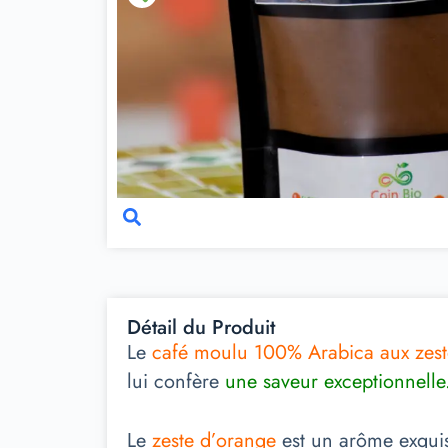
Détail du Produit
Le
café moulu 100% Arabica aux zest
lui confère
une saveur exceptionnelle
Le
zeste d’orange
est un arôme exqui