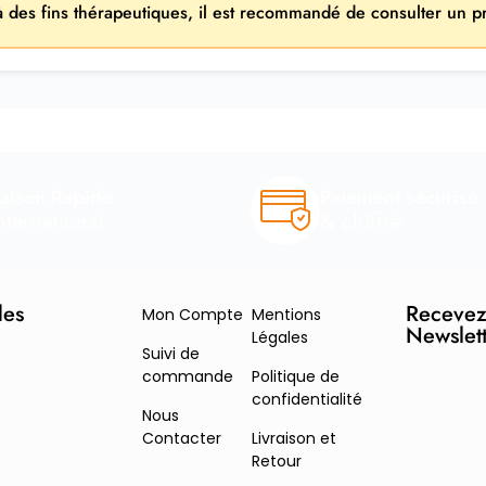
 à des fins thérapeutiques, il est recommandé de consulter un p
raison Rapide
Paiement sécurisé
nternational
& chiffré
des
Recevez
Mon Compte
Mentions
Newslet
Légales
Suivi de
commande
Politique de
confidentialité
Nous
Contacter
Livraison et
Retour