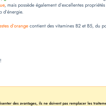
que
, mais possède également d’excellentes propriétés 
 d’énergie.
estes d’orange
contient des vitamines B2 et B5, du p
!
résenter des avantages, ils ne doivent pas remplacer les traite