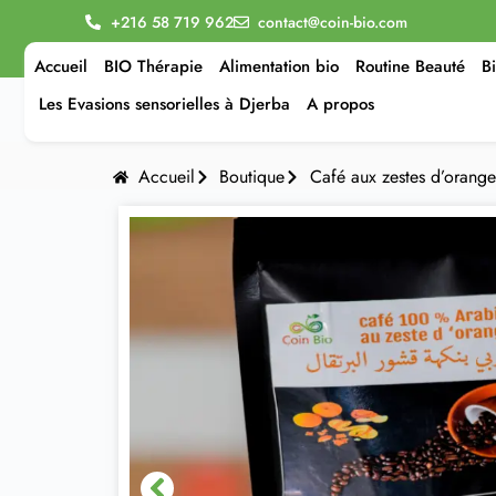
+216 58 719 962
contact@coin-bio.com
Accueil
BIO Thérapie
Alimentation bio
Routine Beauté
B
Les Evasions sensorielles à Djerba
A propos
Accueil
Boutique
Café aux zestes d’orange