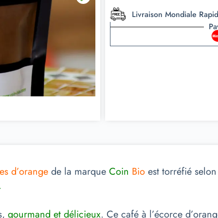
Livraison Mondiale Rapi
Pa
es d’orange
de la marque
Coin
Bio
est torréfié selo
.
s,
gourmand et délicieux
. Ce café à l’écorce d’oran