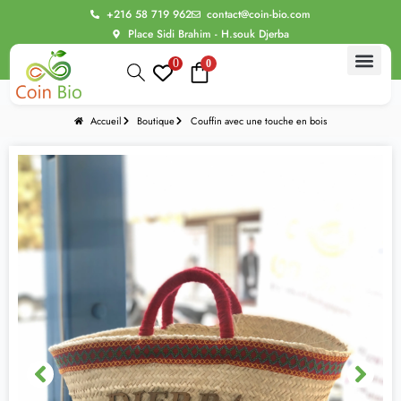
+216 58 719 962
contact@coin-bio.com
Place Sidi Brahim - H.souk Djerba
0
0
BIO Thér
Alimentation bio
Routine Beau
Bien être intime
Les Evasions sensoriell
Accueil
Boutique
Couffin avec une touche en bois