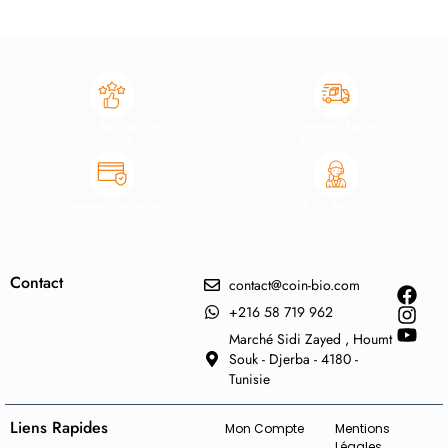
100% Satisfaction
Livraison Rapide
garantie
& international
Paiement sécurisé
7 /7 Service
& chiffré
client
Contact
contact@coin-bio.com
+216 58 719 962
Marché Sidi Zayed , Houmt
Souk - Djerba - 4180 -
Tunisie
Liens Rapides
Mon Compte
Mentions
Légales