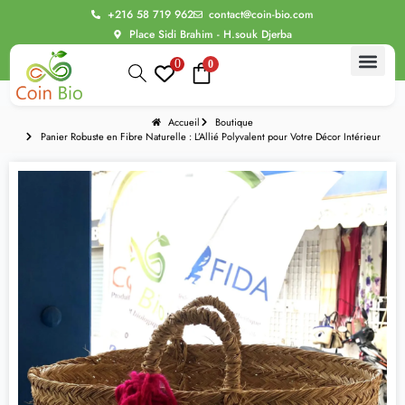
+216 58 719 962
contact@coin-bio.com
Place Sidi Brahim - H.souk Djerba
0
0
Accueil
Boutique
Panier Robuste en Fibre Naturelle : L’Allié Polyvalent pour Votre Décor Intérieur