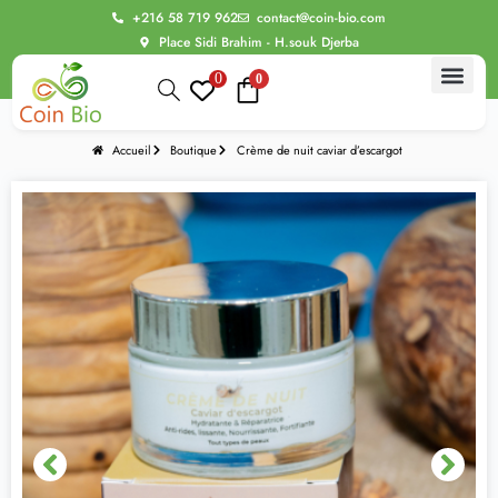
+216 58 719 962
contact@coin-bio.com
Place Sidi Brahim - H.souk Djerba
0
0
BIO Thér
Alimentation bio
Routine Beau
Bien être intime
Les Evasions sensoriell
Accueil
Boutique
Crème de nuit caviar d’escargot