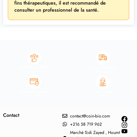
fins thérapeutiques, il est recommandé de
consulter un professionnel de la santé.
100% Satisfaction
Livraison Rapide
garantie
& international
Paiement sécurisé
7 /7 Service
& chiffré
client
Contact
contact@coin-bio.com
+216 58 719 962
Marché Sidi Zayed , Houmt