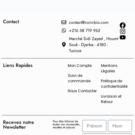
& chiffré
client
Contact
contact@coin-bio.com
+216 58 719 962
Marché Sidi Zayed , Houmt
Souk - Djerba - 4180 -
Tunisie
Liens Rapides
Mon Compte
Mentions
Légales
Suivi de
commande
Politique de
confidentialité
Nous Contacter
Livraison et
Retour
Recevez notre
Pour être Informé de
toutes nos nouveautés,
Newsletter
recettes et astuces