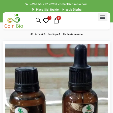
+216 58 719 962
contact@coin-bio.com
Place Sidi Brahim - H.souk Djerba
0
0
Accueil
Boutique
Huile de sésame