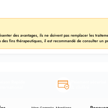
résenter des avantages, ils ne doivent pas remplacer les traite
 à des fins thérapeutiques, il est recommandé de consulter un p
raison Rapide
Paiement sécurisé
nternational
& chiffré
des
Recevez