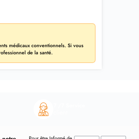
ments médicaux conventionnels. Si vous
rofessionnel de la santé.
7 /7 Service
client
 notre
Pour être Informé de