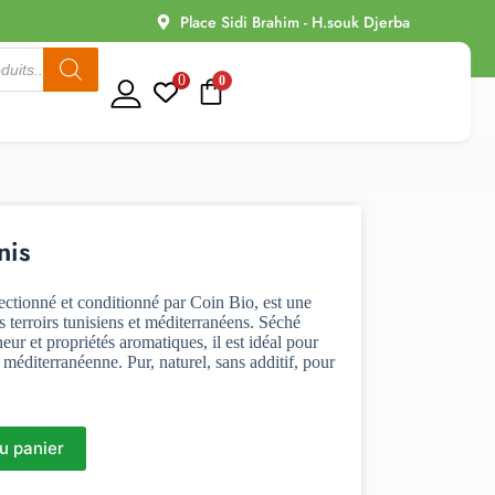
Place Sidi Brahim - H.souk Djerba
0
0
nis
lectionné et conditionné par Coin Bio, est une
s terroirs tunisiens et méditerranéens. Séché
eur et propriétés aromatiques, il est idéal pour
 méditerranéenne. Pur, naturel, sans additif, pour
u panier