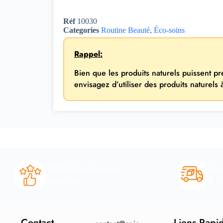
Réf
10030
Categories
Routine Beauté
,
Éco-soins
Rappel:
Bien que les produits naturels puissent p
envisagez d’utiliser des produits naturels
100% Satisfaction
Liv
garantie
& i
Contact
Liens Rapi