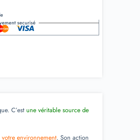
de
yement securisé
que. C’est
une véritable source de
ir votre environnement
. Son action