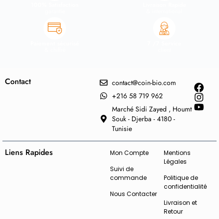
100% Satisfaction
Livraison Rapide
garantie
& international
Paiement sécurisé
7 /7 Service
& chiffré
client
Contact
contact@coin-bio.com
+216 58 719 962
Marché Sidi Zayed , Houmt
Souk - Djerba - 4180 -
Tunisie
Liens Rapides
Mon Compte
Mentions
Légales
Suivi de
commande
Politique de
confidentialité
Nous Contacter
Livraison et
Retour