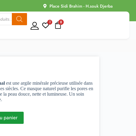
Place Sidi Brahim - H.souk Djerba
0
0
nal
est une argile minérale précieuse utilisée dans
 siècles. Ce masque naturel purifie les pores en
se la peau douce, nette et lumineuse. Un soin
e.
u panier