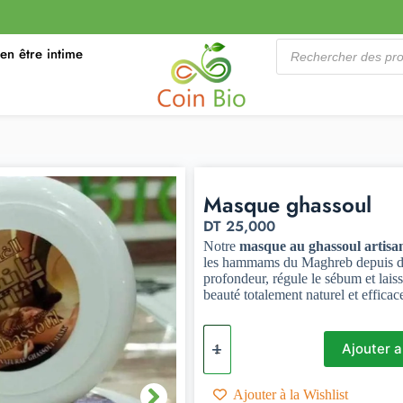
ien être intime
Masque ghassoul
DT
25,000
Notre
masque au ghassoul artisa
les hammams du Maghreb depuis des
profondeur, régule le sébum et lais
beauté totalement naturel et efficac
Ajouter a
Ajouter à la Wishlist