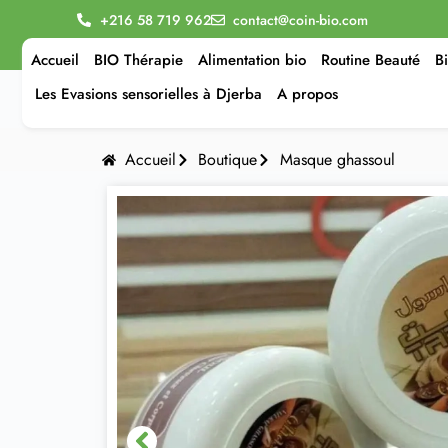
+216 58 719 962
contact@coin-bio.com
Accueil
BIO Thérapie
Alimentation bio
Routine Beauté
B
Les Evasions sensorielles à Djerba
A propos
Accueil
Boutique
Masque ghassoul