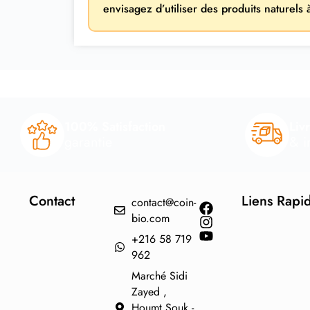
envisagez d’utiliser des produits naturels
100% Satisfaction
Liv
garantie
& i
Contact
Liens Rapi
contact@coin-
bio.com
+216 58 719
962
Marché Sidi
Zayed ,
Houmt Souk -