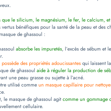
veux.
 que le silicium, le magnésium, le fer, le calcium, et
vertus bénéfiques pour la santé de la peau et des c
u masque de ghassoul :
hassoul
absorbe les impuretés
, l’excès de sébum et le
r.
l
possède des propriétés adoucissantes
qui laissent l
que de ghassoul
aide à réguler la production de s
ant une peau grasse ou sujette à l’acné.
être utilisé comme
un masque capillaire pour nettoye
ce.
, le masque de ghassoul agit
comme un gommage doux
uvellement cellulaire.