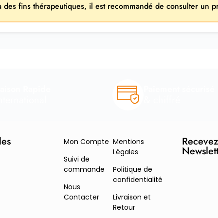
 à des fins thérapeutiques, il est recommandé de consulter un p
raison Rapide
Paiement sécurisé
nternational
& chiffré
des
Recevez
Mon Compte
Mentions
Newslet
Légales
Suivi de
commande
Politique de
confidentialité
Nous
Contacter
Livraison et
Retour