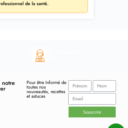
rofessionnel de la santé.
7 /7 Service
client
 notre
Pour être Informé de
toutes nos
ter
nouveautés, recettes
et astuces
Souscrire