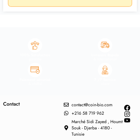
100% Satisfaction
Livraison Rapide
garantie
& international
Paiement sécurisé
7 /7 Service
& chiffré
client
Contact
contact@coin-bio.com
+216 58 719 962
Marché Sidi Zayed , Houmt
Souk - Djerba - 4180 -
Tunisie