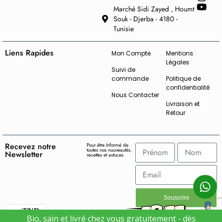
Marché Sidi Zayed , Houmt
Souk - Djerba - 4180 -
Tunisie
Liens Rapides
Mon Compte
Mentions
Légales
Suivi de
commande
Politique de
confidentialité
Nous Contacter
Livraison et
Retour
Recevez notre
Pour être Informé de
toutes nos nouveautés,
Newsletter
recettes et astuces
Souscrire
TND
Bio, sain et livré chez vous gratuitement - dès