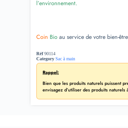
l’environnement.
Coin
Bio
au service de votre bien-être
Réf
90114
Category
Sac à main
Rappel:
Bien que les produits naturels puissent p
envisagez d’utiliser des produits naturels