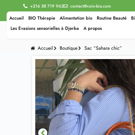
+216 58 719 962
contact@coin-bio.com
Accueil
BIO Thérapie
Alimentation bio
Routine Beauté
B
Les Evasions sensorielles à Djerba
A propos
Accueil
Boutique
Sac “Sahara chic”