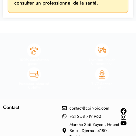
consulter un professionnel de la santé.
100% Satisfaction
Livraison Rapide
garantie
& international
Paiement sécurisé
7 /7 Service
& chiffré
client
Contact
contact@coin-bio.com
+216 58 719 962
Marché Sidi Zayed , Houmt
Souk - Djerba - 4180 -