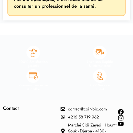
consulter un professionnel de la santé.
100% Satisfaction
Livraison Rapide
garantie
& international
Paiement sécurisé
7 /7 Service
& chiffré
client
Contact
contact@coin-bio.com
+216 58 719 962
Marché Sidi Zayed , Houmt
Souk - Djerba - 4180 -