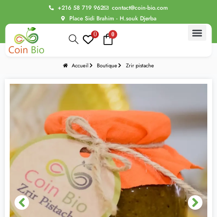
+216 58 719 962
contact@coin-bio.com
Place Sidi Brahim - H.souk Djerba
0
0
BIO Thér
Alimentation bio
Routine Beau
Bien être intime
Les Evasions sensoriell
Accueil
Boutique
Zrir pistache