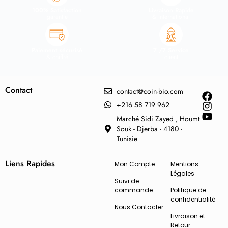
100% Satisfaction
Livraison Rapide
garantie
& international
Paiement sécurisé
7 /7 Service
& chiffré
client
Contact
contact@coin-bio.com
+216 58 719 962
Marché Sidi Zayed , Houmt
Souk - Djerba - 4180 -
Tunisie
Liens Rapides
Mon Compte
Mentions
Légales
Suivi de
commande
Politique de
confidentialité
Nous Contacter
Livraison et
Retour