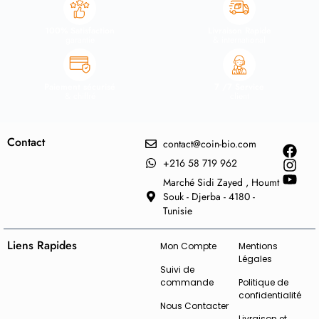
100% Satisfaction
Livraison Rapide
garantie
& international
Paiement sécurisé
7 /7 Service
& chiffré
client
Contact
contact@coin-bio.com
+216 58 719 962
Marché Sidi Zayed , Houmt
Souk - Djerba - 4180 -
Tunisie
Liens Rapides
Mon Compte
Mentions
Légales
Suivi de
commande
Politique de
confidentialité
Nous Contacter
Livraison et