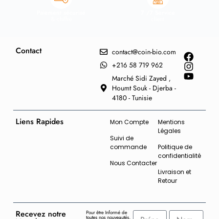
Paiement sécurisé
7 /7 Service
& chiffré
client
Contact
contact@coin-bio.com
+216 58 719 962
Marché Sidi Zayed ,
Houmt Souk - Djerba -
4180 - Tunisie
Liens Rapides
Mon Compte
Mentions
Légales
Suivi de
commande
Politique de
confidentialité
Nous Contacter
Livraison et
Retour
Recevez notre
Pour être Informé de
toutes nos nouveautés,