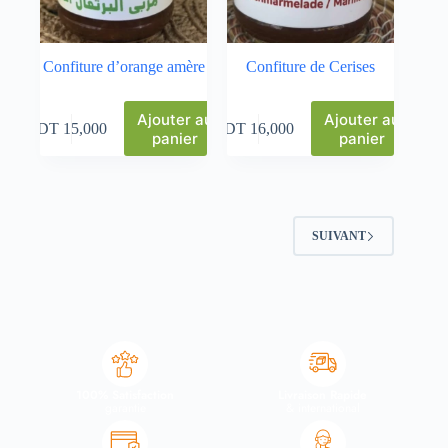
Confiture d’orange amère
Confiture de Cerises
Ajouter au
Ajouter au
DT
15,000
DT
16,000
panier
panier
SUIVANT
100% Satisfaction
Livraison Rapide
garantie
& international