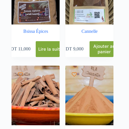
Bsissa Épices
Cannelle
Ajouter au
Lire la suite
DT
11,000
DT
9,000
panier