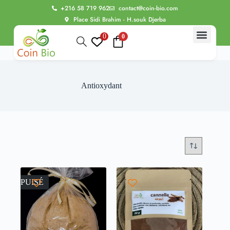
+216 58 719 962
contact@coin-bio.com
Place Sidi Brahim - H.souk Djerba
0
0
BIO Thérap
Alimentation bio
Routine Beauté
Bien être intime
Les Evasions sensorielles à Dj
Antioxydant
ÉPUISÉ