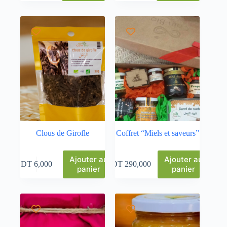
Clous de Girofle
Coffret “Miels et saveurs”
Ajouter au
Ajouter au
DT
6,000
DT
290,000
panier
panier