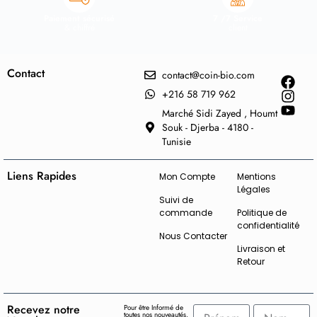
Paiement sécurisé
7 /7 Service
& chiffré
client
Contact
contact@coin-bio.com
+216 58 719 962
Marché Sidi Zayed , Houmt
Souk - Djerba - 4180 -
Tunisie
Liens Rapides
Mon Compte
Mentions
Légales
Suivi de
commande
Politique de
confidentialité
Nous Contacter
Livraison et
Retour
Recevez notre
Pour être Informé de
toutes nos nouveautés,