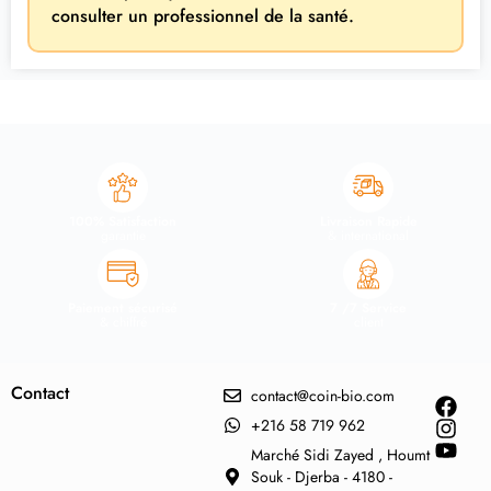
consulter un professionnel de la santé.
100% Satisfaction
Livraison Rapide
garantie
& international
Paiement sécurisé
7 /7 Service
& chiffré
client
Contact
contact@coin-bio.com
+216 58 719 962
Marché Sidi Zayed , Houmt
Souk - Djerba - 4180 -