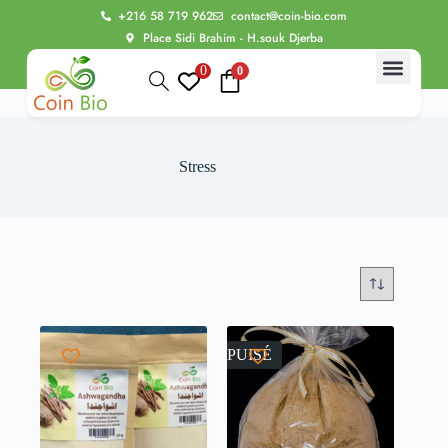
+216 58 719 962
contact@coin-bio.com
Place Sidi Brahim - H.souk Djerba
0
0
BIO Thérap
Alimentation bio
Routine Beauté
Bien être intime
Les Evasions sensorielles à Dj
Stress
ÉPUISÉ