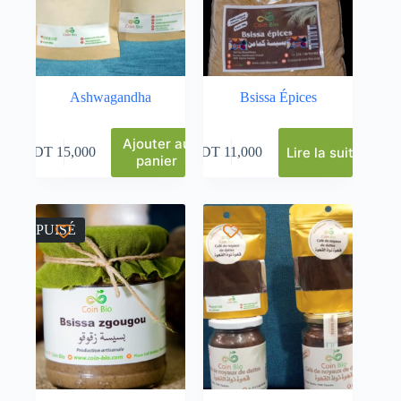
Ashwagandha
Bsissa Épices
Ajouter au
Lire la suite
DT
15,000
DT
11,000
panier
ÉPUISÉ