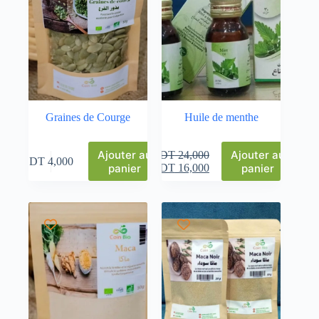
Graines de Courge
Huile de menthe
Ajouter au
Ajouter au
DT
24,000
DT
4,000
panier
DT
16,000
panier