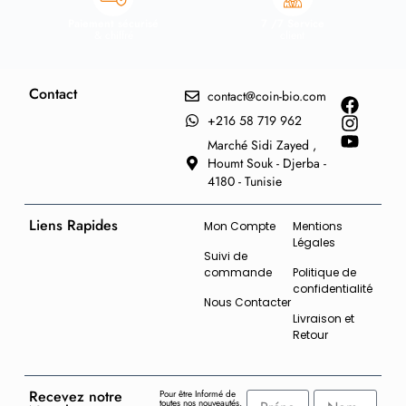
Paiement sécurisé
7 /7 Service
& chiffré
client
Contact
contact@coin-bio.com
+216 58 719 962
Marché Sidi Zayed ,
Houmt Souk - Djerba -
4180 - Tunisie
Liens Rapides
Mon Compte
Mentions
Légales
Suivi de
commande
Politique de
confidentialité
Nous Contacter
Livraison et
Retour
Recevez notre
Pour être Informé de
toutes nos nouveautés,