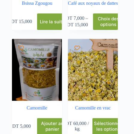
Bsissa Zgougou
Café aux noyaux de dattes
DT
7,000
–
Choix des
Lire la suite
DT
15,000
options
DT
15,000
Camomille
Camomille en vrac
Ajouter au
Sélectionnez
DT
60,000
/
DT
5,000
panier
kg
les options