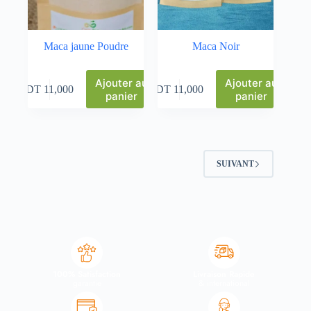
Maca jaune Poudre
Maca Noir
Ajouter au
Ajouter au
DT
11,000
DT
11,000
panier
panier
SUIVANT
100% Satisfaction
Livraison Rapide
garantie
& international