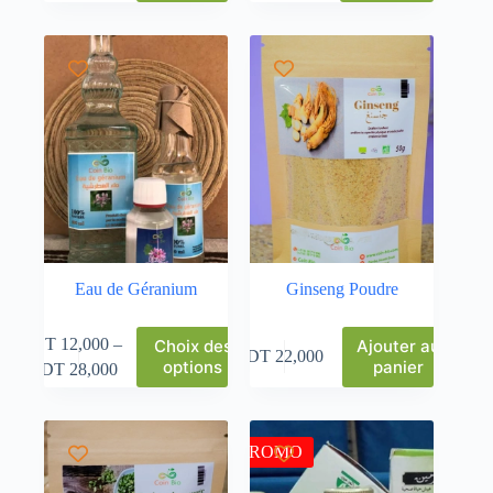
Eau de Géranium
Ginseng Poudre
DT
12,000
–
Choix des
Ajouter au
DT
22,000
options
panier
DT
28,000
PROMO