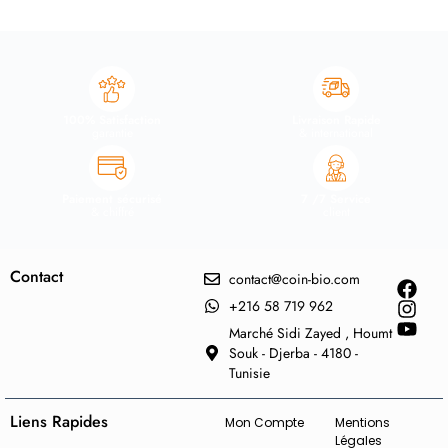
100% Satisfaction
Livraison Rapide
garantie
& international
Paiement sécurisé
7 /7 Service
& chiffré
client
Contact
contact@coin-bio.com
+216 58 719 962
Marché Sidi Zayed , Houmt
Souk - Djerba - 4180 -
Tunisie
Liens Rapides
Mon Compte
Mentions
Légales