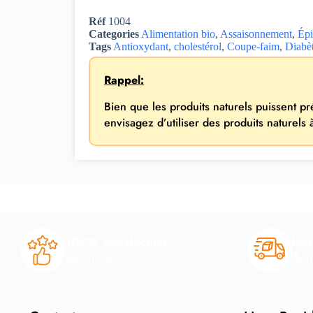
Réf
1004
Categories
Alimentation bio
,
Assaisonnement
,
Épi
Tags
Antioxydant
,
cholestérol
,
Coupe-faim
,
Diabè
Rappel:
Bien que les produits naturels puissent p
envisagez d’utiliser des produits naturels
100% Satisfaction
Liv
garantie
& i