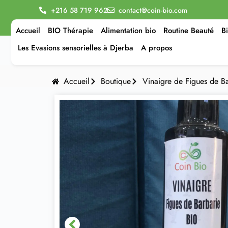
+216 58 719 962
contact@coin-bio.com
Accueil
BIO Thérapie
Alimentation bio
Routine Beauté
B
Les Evasions sensorielles à Djerba
A propos
Accueil
Boutique
Vinaigre de Figues de Ba