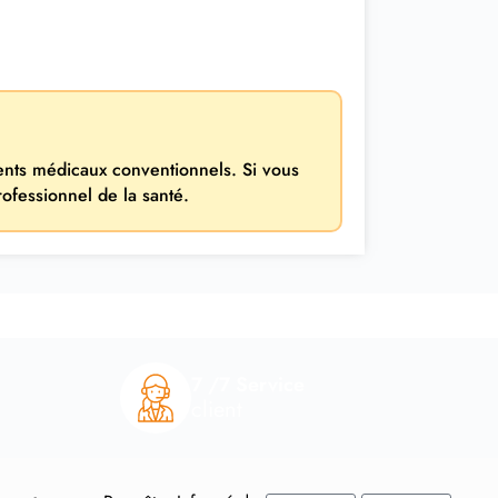
ments médicaux conventionnels. Si vous
rofessionnel de la santé.
7 /7 Service
client